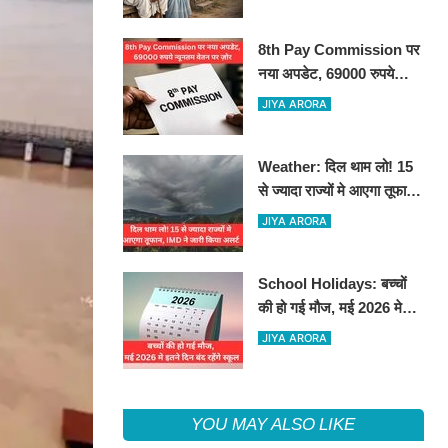
8th Pay Commission पर
नया अपडेट, 69000 रुपये
न्यूनतम वेतन पर ज़ोर
JIYA ARORA
Weather: दिल थाम लो! 15
से ज्यादा राज्यों मे आएगा तूफान,
IMD ने जारी किया अलर्ट
JIYA ARORA
School Holidays: बच्चों
की हो गई मौज, मई 2026 मे
इतने दिन बंद रहेंगे स्कूल
JIYA ARORA
YOU MAY ALSO LIKE