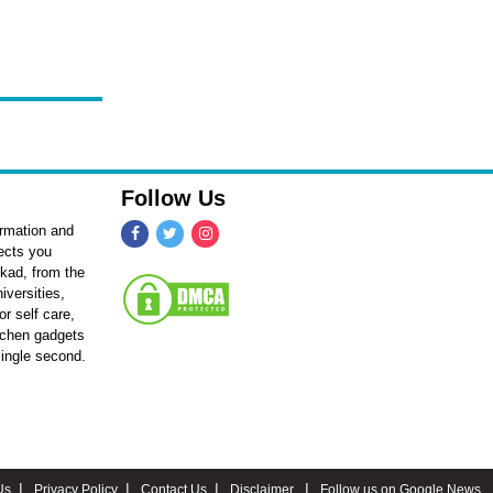
Follow Us
ormation and
fects you
kkad, from the
iversities,
r self care,
itchen gadgets
single second.
Us
Privacy Policy
Contact Us
Disclaimer
Follow us on Google News