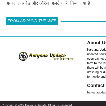
अगस्त तक रेड और ऑरेंज अलर्ट जारी किया गया है।
FROM AROUND THE WEB
About U
Haryana Updat
updated news o
everyday, eve
farm to the r
there will be
dressing or d
to mobile and
Contact
haryanaupda
Copyright © 2022 Haryana Update. All rights Reserved.