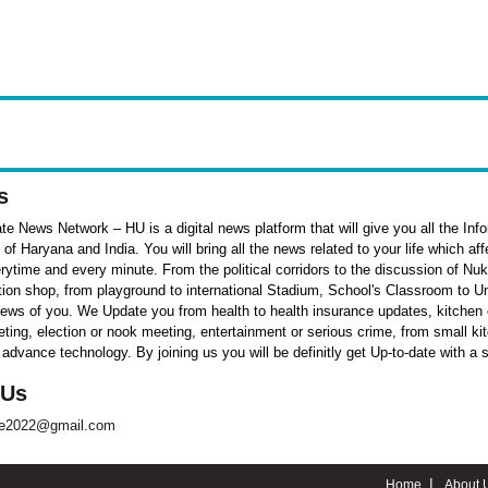
s
e News Network – HU is a digital news platform that will give you all the Inf
f Haryana and India. You will bring all the news related to your life which af
rytime and every minute. From the political corridors to the discussion of Nu
ation shop, from playground to international Stadium, School's Classroom to Un
 news of you. We Update you from health to health insurance updates, kitchen o
ieting, election or nook meeting, entertainment or serious crime, from small k
 advance technology. By joining us you will be definitly get Up-to-date with a 
 Us
te2022@gmail.com
Home
About 