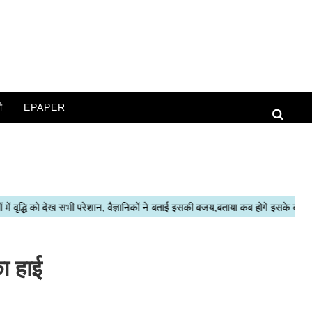
ी
EPAPER
ा हाई