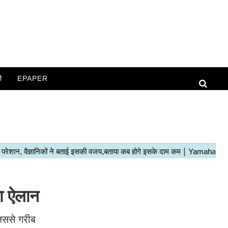
ी
EPAPER
ा ऐलान
जिससे गरीब