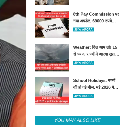
8th Pay Commission पर
नया अपडेट, 69000 रुपये
न्यूनतम वेतन पर ज़ोर
JIYA ARORA
Weather: दिल थाम लो! 15
से ज्यादा राज्यों मे आएगा तूफान,
IMD ने जारी किया अलर्ट
JIYA ARORA
School Holidays: बच्चों
की हो गई मौज, मई 2026 मे
इतने दिन बंद रहेंगे स्कूल
JIYA ARORA
YOU MAY ALSO LIKE