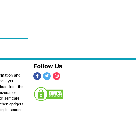
Follow Us
ormation and
fects you
kkad, from the
iversities,
r self care,
itchen gadgets
single second.