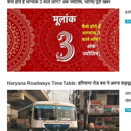
कैसे होते हैं भाग्यांक 3 वाले लोग? अंक ज्योतिष, जानिए पूरी खबर
इसक
SU
Haryana Roadways Time Table: हरियाणा रोड बस ने अपना शड्यूल क
आप 
घोष
PA