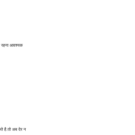
साथ रहना आवश्यक
े है.तो अब देर न