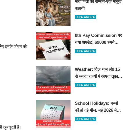
माता पिता का सम्मान-एक भावुक
कहानी
JIYA ARORA
8th Pay Commission पर
नया अपडेट, 69000 रुपये
ानिए इनके जीवन की
न्यूनतम वेतन पर ज़ोर
JIYA ARORA
Weather: दिल थाम लो! 15
से ज्यादा राज्यों मे आएगा तूफान,
IMD ने जारी किया अलर्ट
JIYA ARORA
School Holidays: बच्चों
की हो गई मौज, मई 2026 मे
इतने दिन बंद रहेंगे स्कूल
JIYA ARORA
ी खूबसूरती है।