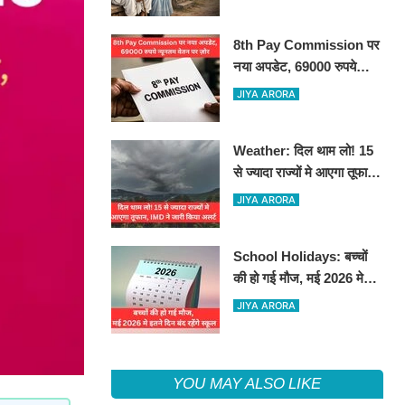
8th Pay Commission पर
नया अपडेट, 69000 रुपये
न्यूनतम वेतन पर ज़ोर
JIYA ARORA
Weather: दिल थाम लो! 15
से ज्यादा राज्यों मे आएगा तूफान,
IMD ने जारी किया अलर्ट
JIYA ARORA
School Holidays: बच्चों
की हो गई मौज, मई 2026 मे
इतने दिन बंद रहेंगे स्कूल
JIYA ARORA
YOU MAY ALSO LIKE