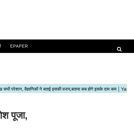
ी
EPAPER
श पूजा,