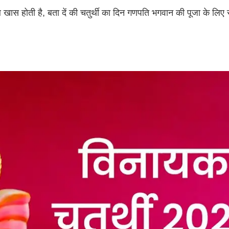
ि खास होती है, बता दें की चतुर्थी का दिन गणपति भगवान की पूजा के लिए स