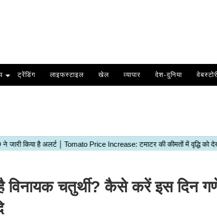
य
ट्रेंडिंग
लाइफस्टाइल
खेल
व्यापार
देश-दुनिया
वेबस्टोर
नायक चतुर्थी? कैसे करें इस दिन गणे
ि