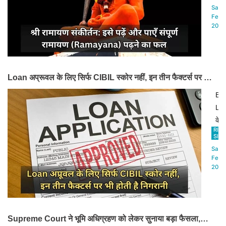
जिसम
छोटे
Sat,8
खास
से
Feb
2025
पर
पाठ
वॉट
से
यूजर
मिल
को
जात
सतर
Loan अप्रूवल के लिए सिर्फ CIBIL स्कोर नहीं, इन तीन फैक्टर्स पर भी
है
रहने
होती है निगरानी
सम्पू
Ba
की
रा
Lo
सला
के
के
दी
पाठ
RIN
दौर
SIN
गई
का
में
Sat,8
है।
फल
बढ़त
Feb
2025
नही
जरू
आत
को
कोई
पूरा
बाध
करन
Supreme Court ने भूमि अधिग्रहण को लेकर सुनाया बड़ा फैसला,
के