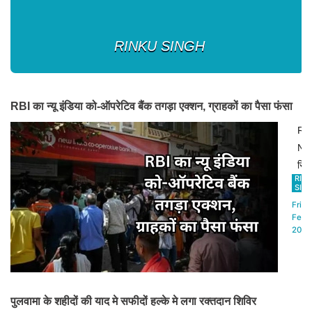
RINKU SINGH
RBI का न्यू इंडिया को-ऑपरेटिव बैंक तगड़ा एक्शन, ग्राहकों का पैसा फंसा
RB
New
रिजर
RIN
बैंक
SIN
(RB
Fri,14
ने
Feb
2025
न्यू
इंडि
को-
ऑपर
पुलवामा के शहीदों की याद मे सफीदों हल्के मे लगा रक्तदान शिविर
बैंक