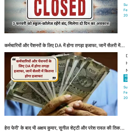
कस्
on
Sun,
ड्यू
Fe
Feb
2025
में
3
महत्व
Ba
कटौ
Pa
की
घोष
कर्मचारियों और पेंशनरों के लिए DA में होगा तगड़ा इजाफा, जानें सैलरी में
की
कितना होगा इजाफा!
DA
है।
Hik
यह
Ne
निर्
RIN
केंद्
SIN
2
सरक
Sun,
फरव
हर
Feb
20
2025
साल
से
दो
लागू
बार
हो
महंग
चुक
हेरा फेरी' के बाद भी अक्षय कुमार, सुनील शेट्टी और परेश रावल की तिकड़ी
भत्ते