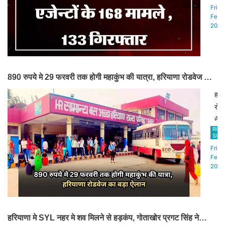
दो
Fri,7
वर्षों
Feb
2025
में
16
मामल
में
890 रुपये मे 29 फरवरी तक होगी महाकुंभ की यात्रा, हरियाणा रोडवेज का
13
बड़ा ऐलान
लोगो
हरि
को
रोड
गिरफ
ने
किय
RIN
पल
SIN
है।
से
Fri,7
ये
प्र
Feb
2025
एजें
के
भोले
लिए
भाले
सीध
युवा
बस
को
हरियाणा मे SYL नहर मे शव मिलने से हड़कंप, गोताखोर प्रगट सिंह ने
सेवा