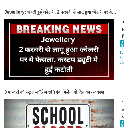
भी
खि
कम
Jewellery: सस्ती हुई जवेलरी, 2 फरवरी से लागू हुआ ज्वेलरी पर ये
उन
हो
फैसला, कस्टम ड्यूटी मे हुई कटौती
पत्न
Jew
जाए
द्वारा
Ne
फरव
यौन
वित्त
20
उत्प
RIN
मंत्र
SIN
में
की
निर्
Sun,
पेश
शिक
सीत
Feb
किए
2025
पर
ने
गए
नोट
बज
केंद
जार
20
बज
किय
में
में
है।
3 फरवरी को स्कूल-कॉलेज रहेंगे बंद, मिलेगा दो दिन का अवकाश
ज्वे
1
और
Sc
प्लै
an
फाइं
col
पर
RIN
clo
SIN