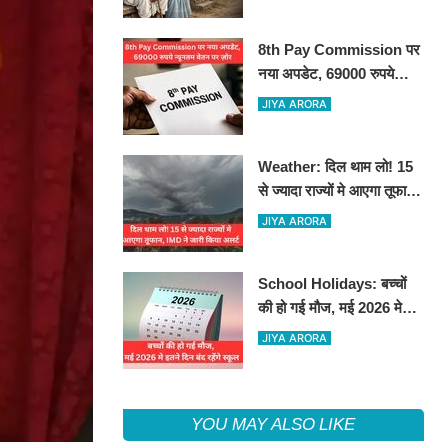
8th Pay Commission पर
नया अपडेट, 69000 रुपये
न्यूनतम वेतन पर ज़ोर
JIYA ARORA
Weather: दिल थाम लो! 15
से ज्यादा राज्यों मे आएगा तूफान,
IMD ने जारी किया अलर्ट
JIYA ARORA
School Holidays: बच्चों
की हो गई मौज, मई 2026 मे
इतने दिन बंद रहेंगे स्कूल
JIYA ARORA
YOU MAY ALSO LIKE