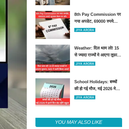
8th Pay Commission पर
नया अपडेट, 69000 रुपये
न्यूनतम वेतन पर ज़ोर
JIYA ARORA
Weather: दिल थाम लो! 15
से ज्यादा राज्यों मे आएगा तूफान,
IMD ने जारी किया अलर्ट
JIYA ARORA
School Holidays: बच्चों
की हो गई मौज, मई 2026 मे
इतने दिन बंद रहेंगे स्कूल
JIYA ARORA
YOU MAY ALSO LIKE