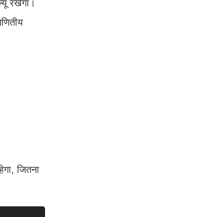
यू रखेगा।
गणितीय
हेगा, जितना