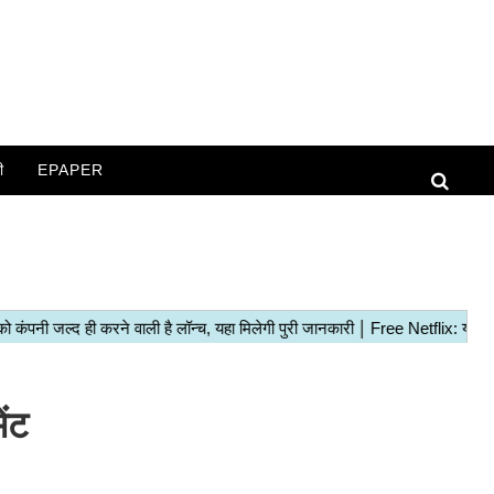
ी
EPAPER
ंट