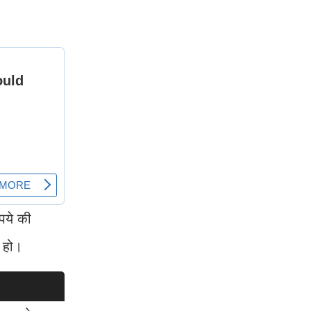
पये की
 हो।