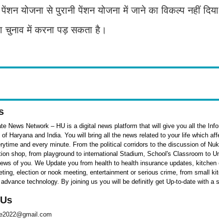
पेंशन योजना से पुरानी पेंशन योजना में जाने का विकल्प नहीं दिय
 चुनाव में करना पड़ सकता है।
s
e News Network – HU is a digital news platform that will give you all the Inf
f Haryana and India. You will bring all the news related to your life which af
rytime and every minute. From the political corridors to the discussion of Nu
ation shop, from playground to international Stadium, School's Classroom to Un
 news of you. We Update you from health to health insurance updates, kitchen o
ieting, election or nook meeting, entertainment or serious crime, from small k
 advance technology. By joining us you will be definitly get Up-to-date with a 
 Us
te2022@gmail.com