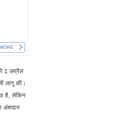
को 1 अप्रैल
णाली लागू की।
या है, लेकिन
या अंशदान