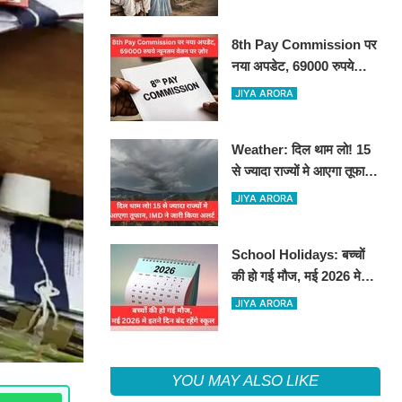
8th Pay Commission पर
नया अपडेट, 69000 रुपये
न्यूनतम वेतन पर ज़ोर
JIYA ARORA
Weather: दिल थाम लो! 15
से ज्यादा राज्यों मे आएगा तूफान,
IMD ने जारी किया अलर्ट
JIYA ARORA
School Holidays: बच्चों
की हो गई मौज, मई 2026 मे
इतने दिन बंद रहेंगे स्कूल
JIYA ARORA
YOU MAY ALSO LIKE