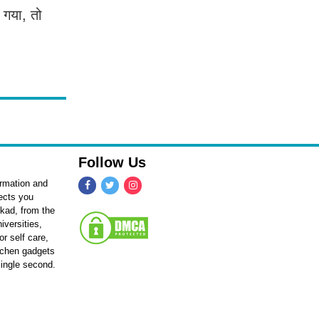
ा गया, तो
Follow Us
ormation and
fects you
kkad, from the
iversities,
r self care,
itchen gadgets
single second.