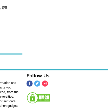
ं, इस
Follow Us
ormation and
fects you
kkad, from the
iversities,
r self care,
itchen gadgets