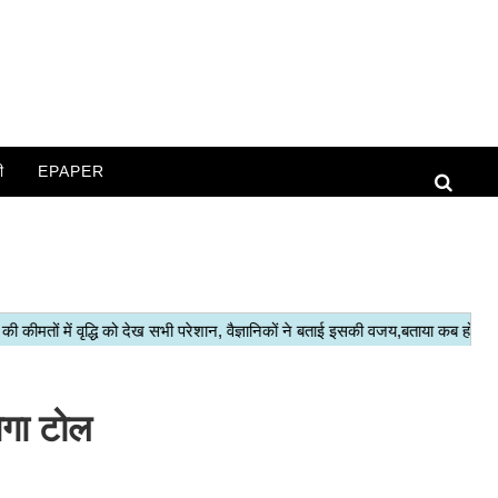
ी
EPAPER
ेगा टोल