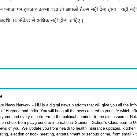
्लाजा पर इंतजार करना पड़ा तो आपको टैक्स नहीं देना होगा। यही नही
ा अवधि 10 सेकेंड से अधिक नहीं होनी चाहिए।
s
e News Network – HU is a digital news platform that will give you all the Inf
f Haryana and India. You will bring all the news related to your life which af
rytime and every minute. From the political corridors to the discussion of Nu
ation shop, from playground to international Stadium, School's Classroom to Un
 news of you. We Update you from health to health insurance updates, kitchen o
ieting, election or nook meeting, entertainment or serious crime, from small k