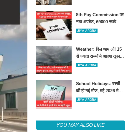
8th Pay Commission पर
नया अपडेट, 69000 रुपये
न्यूनतम वेतन पर ज़ोर
JIYA ARORA
Weather: दिल थाम लो! 15
से ज्यादा राज्यों मे आएगा तूफान,
IMD ने जारी किया अलर्ट
JIYA ARORA
School Holidays: बच्चों
की हो गई मौज, मई 2026 मे
इतने दिन बंद रहेंगे स्कूल
JIYA ARORA
YOU MAY ALSO LIKE