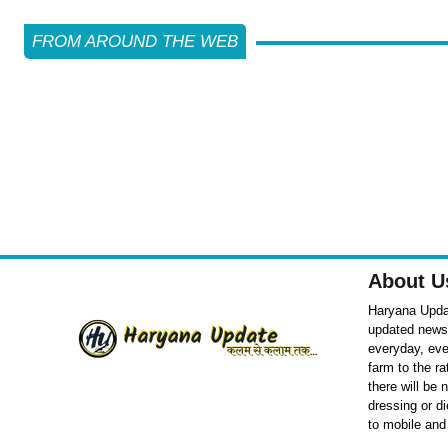
FROM AROUND THE WEB
About U
Haryana Updat
updated news o
everyday, eve
farm to the r
there will be
dressing or d
to mobile and