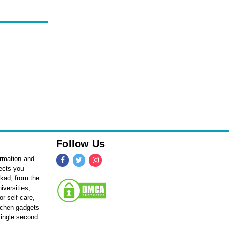
Follow Us
ormation and
fects you
kkad, from the
iversities,
r self care,
itchen gadgets
single second.