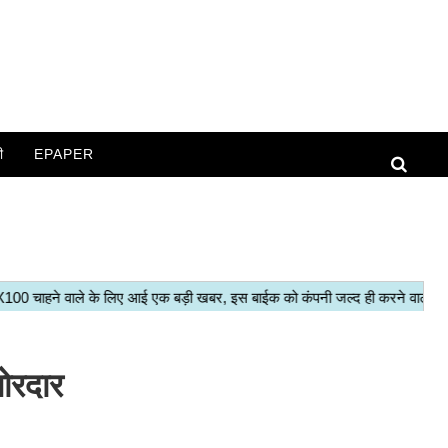
ी
EPAPER
ोरदार