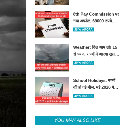
8th Pay Commission पर
नया अपडेट, 69000 रुपये
न्यूनतम वेतन पर ज़ोर
JIYA ARORA
Weather: दिल थाम लो! 15
से ज्यादा राज्यों मे आएगा तूफान,
IMD ने जारी किया अलर्ट
JIYA ARORA
School Holidays: बच्चों
की हो गई मौज, मई 2026 मे
इतने दिन बंद रहेंगे स्कूल
JIYA ARORA
YOU MAY ALSO LIKE