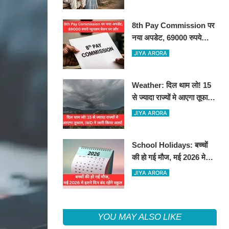
8th Pay Commission पर
नया अपडेट, 69000 रुपये
न्यूनतम वेतन पर ज़ोर
JIYA ARORA
Weather: दिल थाम लो! 15
से ज्यादा राज्यों मे आएगा तूफान,
IMD ने जारी किया अलर्ट
JIYA ARORA
School Holidays: बच्चों
की हो गई मौज, मई 2026 मे
इतने दिन बंद रहेंगे स्कूल
JIYA ARORA
YOU MAY ALSO LIKE