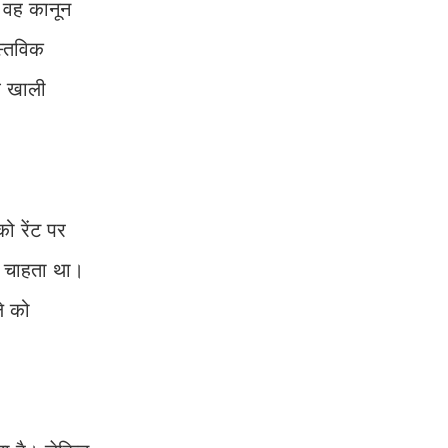
ो वह कानून
स्तविक
ब खाली
ो रेंट पर
ा चाहता था।
े को