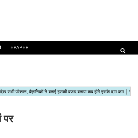
ी
EPAPER
ं पर