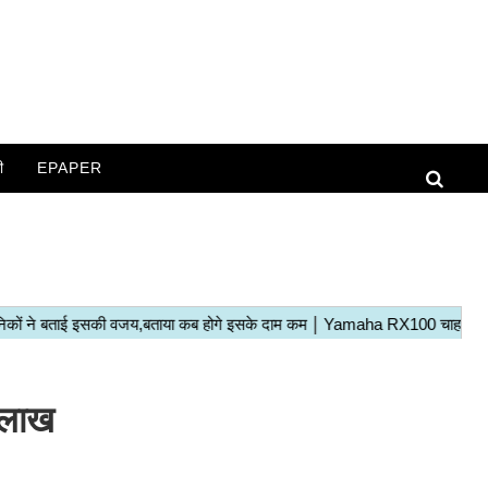
ी
EPAPER
1 लाख