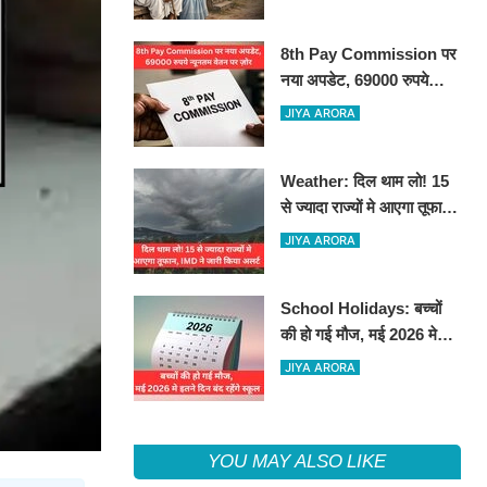
8th Pay Commission पर
नया अपडेट, 69000 रुपये
न्यूनतम वेतन पर ज़ोर
JIYA ARORA
Weather: दिल थाम लो! 15
से ज्यादा राज्यों मे आएगा तूफान,
IMD ने जारी किया अलर्ट
JIYA ARORA
School Holidays: बच्चों
की हो गई मौज, मई 2026 मे
इतने दिन बंद रहेंगे स्कूल
JIYA ARORA
YOU MAY ALSO LIKE