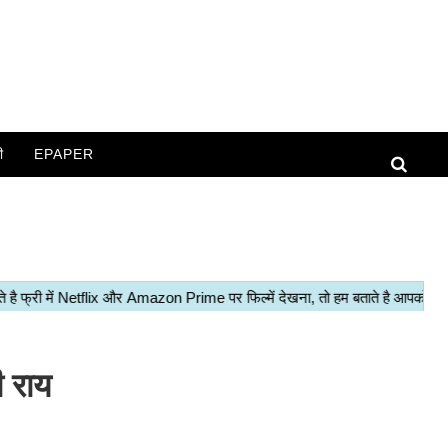
ी
EPAPER
ी राय