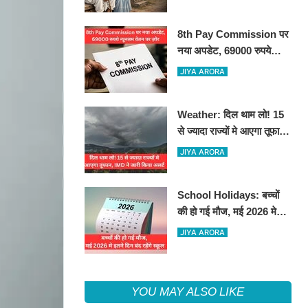
8th Pay Commission पर
नया अपडेट, 69000 रुपये
न्यूनतम वेतन पर ज़ोर
JIYA ARORA
Weather: दिल थाम लो! 15
से ज्यादा राज्यों मे आएगा तूफान,
IMD ने जारी किया अलर्ट
JIYA ARORA
School Holidays: बच्चों
की हो गई मौज, मई 2026 मे
इतने दिन बंद रहेंगे स्कूल
JIYA ARORA
YOU MAY ALSO LIKE