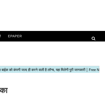
ी
EPAPER
 का