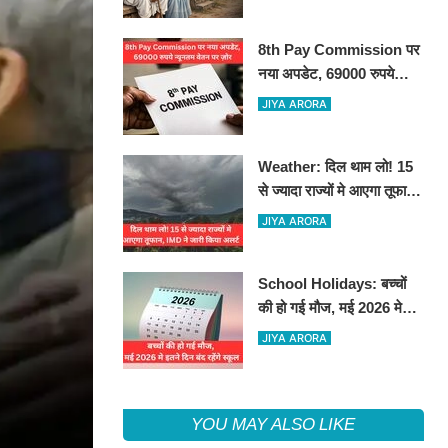
8th Pay Commission पर
नया अपडेट, 69000 रुपये
न्यूनतम वेतन पर ज़ोर
JIYA ARORA
Weather: दिल थाम लो! 15
से ज्यादा राज्यों मे आएगा तूफान,
IMD ने जारी किया अलर्ट
JIYA ARORA
School Holidays: बच्चों
की हो गई मौज, मई 2026 मे
इतने दिन बंद रहेंगे स्कूल
JIYA ARORA
YOU MAY ALSO LIKE