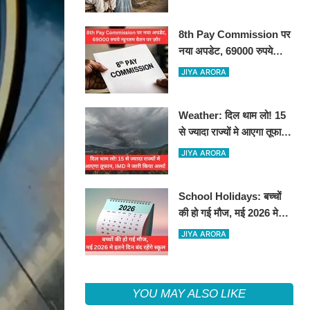
8th Pay Commission पर
नया अपडेट, 69000 रुपये
न्यूनतम वेतन पर ज़ोर
JIYA ARORA
Weather: दिल थाम लो! 15
से ज्यादा राज्यों मे आएगा तूफान,
IMD ने जारी किया अलर्ट
JIYA ARORA
School Holidays: बच्चों
की हो गई मौज, मई 2026 मे
इतने दिन बंद रहेंगे स्कूल
JIYA ARORA
YOU MAY ALSO LIKE