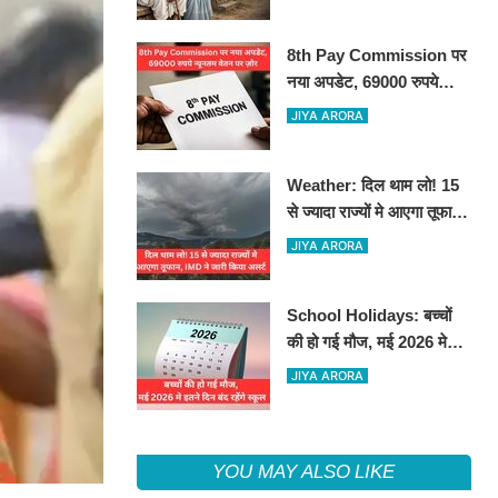
8th Pay Commission पर
नया अपडेट, 69000 रुपये
न्यूनतम वेतन पर ज़ोर
JIYA ARORA
Weather: दिल थाम लो! 15
से ज्यादा राज्यों मे आएगा तूफान,
IMD ने जारी किया अलर्ट
JIYA ARORA
School Holidays: बच्चों
की हो गई मौज, मई 2026 मे
इतने दिन बंद रहेंगे स्कूल
JIYA ARORA
YOU MAY ALSO LIKE