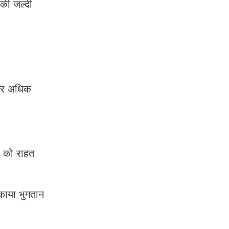
नकी जल्दी
ि और अधिक
ं को राहत
बकाया भुगतान