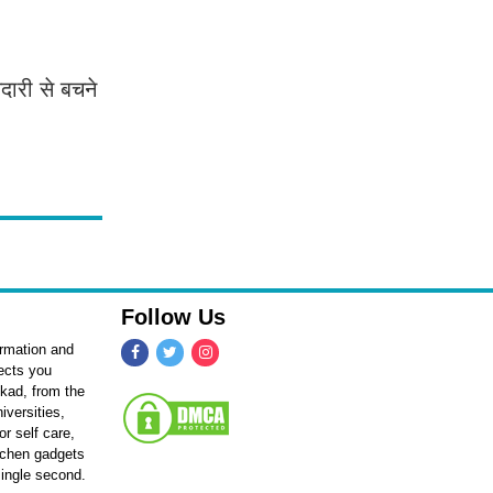
दारी से बचने
Follow Us
ormation and
fects you
kkad, from the
iversities,
r self care,
itchen gadgets
single second.