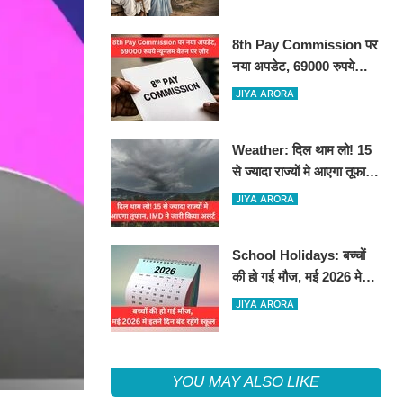
8th Pay Commission पर
नया अपडेट, 69000 रुपये
न्यूनतम वेतन पर ज़ोर
JIYA ARORA
Weather: दिल थाम लो! 15
से ज्यादा राज्यों मे आएगा तूफान,
IMD ने जारी किया अलर्ट
JIYA ARORA
School Holidays: बच्चों
की हो गई मौज, मई 2026 मे
इतने दिन बंद रहेंगे स्कूल
JIYA ARORA
YOU MAY ALSO LIKE