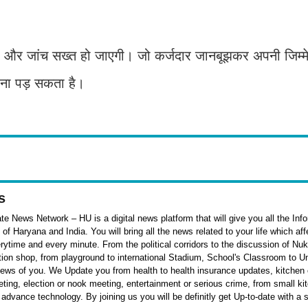
नी और जांच सख्त हो जाएगी। जो कर्जदार जानबूझकर अपनी जिम्मे
रना पड़ सकता है।
s
e News Network – HU is a digital news platform that will give you all the Inf
f Haryana and India. You will bring all the news related to your life which af
rytime and every minute. From the political corridors to the discussion of Nu
ation shop, from playground to international Stadium, School's Classroom to Un
 news of you. We Update you from health to health insurance updates, kitchen o
ieting, election or nook meeting, entertainment or serious crime, from small k
 advance technology. By joining us you will be definitly get Up-to-date with a 