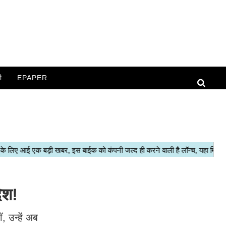
ी
EPAPER
ेश!
, उन्हें अब