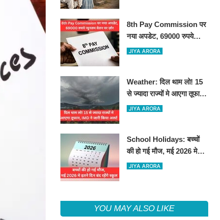
8th Pay Commission पर
नया अपडेट, 69000 रुपये
न्यूनतम वेतन पर ज़ोर
JIYA ARORA
Weather: दिल थाम लो! 15
से ज्यादा राज्यों मे आएगा तूफान,
IMD ने जारी किया अलर्ट
JIYA ARORA
School Holidays: बच्चों
की हो गई मौज, मई 2026 मे
इतने दिन बंद रहेंगे स्कूल
JIYA ARORA
YOU MAY ALSO LIKE