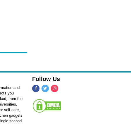
Follow Us
ormation and
fects you
kkad, from the
iversities,
r self care,
itchen gadgets
single second.