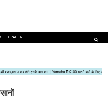
ी
EPAPER
ानों