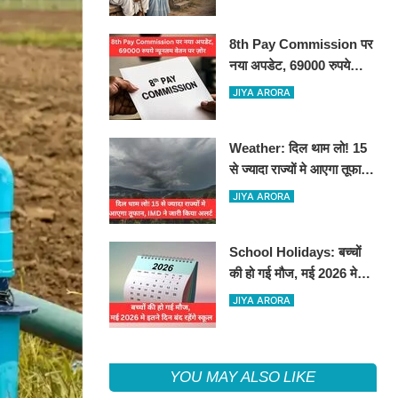
8th Pay Commission पर
नया अपडेट, 69000 रुपये
न्यूनतम वेतन पर ज़ोर
JIYA ARORA
Weather: दिल थाम लो! 15
से ज्यादा राज्यों मे आएगा तूफान,
IMD ने जारी किया अलर्ट
JIYA ARORA
School Holidays: बच्चों
की हो गई मौज, मई 2026 मे
इतने दिन बंद रहेंगे स्कूल
JIYA ARORA
YOU MAY ALSO LIKE