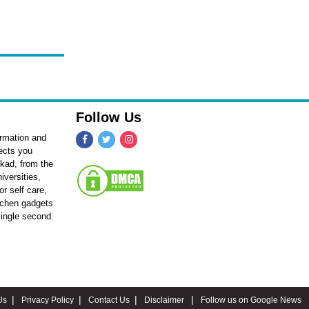
Follow Us
ormation and
fects you
kkad, from the
iversities,
r self care,
itchen gadgets
single second.
Us
Privacy Policy
Contact Us
Disclaimer
Follow us on Google News