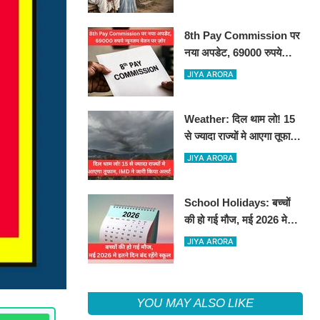
8th Pay Commission पर
नया अपडेट, 69000 रुपये
न्यूनतम वेतन पर ज़ोर
JIYA ARORA
Weather: दिल थाम लो! 15
से ज्यादा राज्यों मे आएगा तूफान,
IMD ने जारी किया अलर्ट
JIYA ARORA
School Holidays: बच्चों
की हो गई मौज, मई 2026 मे
इतने दिन बंद रहेंगे स्कूल
JIYA ARORA
YOU MAY ALSO LIKE