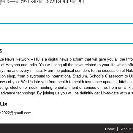
निल कुमार—2 तथा अनिल अटवाल शामिल हैं।
s
e News Network – HU is a digital news platform that will give you all the Inf
f Haryana and India. You will bring all the news related to your life which af
rytime and every minute. From the political corridors to the discussion of Nu
ation shop, from playground to international Stadium, School's Classroom to Un
 news of you. We Update you from health to health insurance updates, kitchen o
ieting, election or nook meeting, entertainment or serious crime, from small k
 advance technology. By joining us you will be definitly get Up-to-date with a 
 Us
te2022@gmail.com
Home
About 