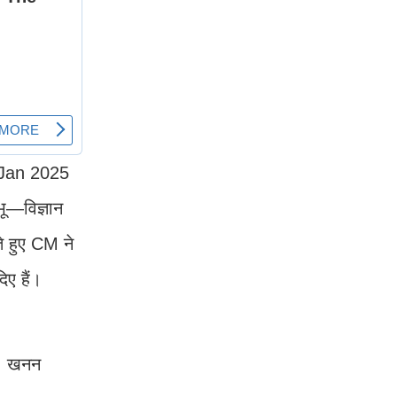
से Jan 2025
भू—विज्ञान
े हुए CM ने
ए हैं।
न, खनन