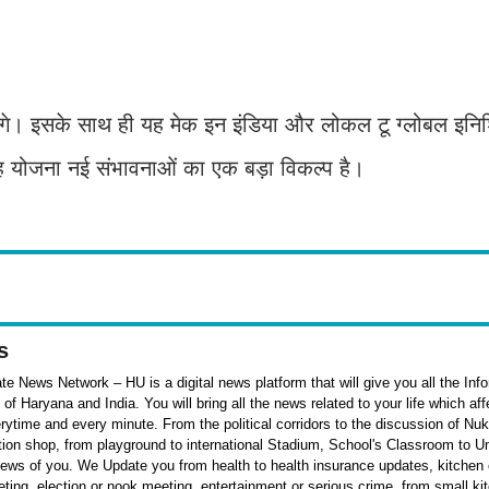
गे। इसके साथ ही यह मेक इन इंडिया और लोकल टू ग्लोबल इनिश
ह योजना नई संभावनाओं का एक बड़ा विकल्प है।
s
e News Network – HU is a digital news platform that will give you all the Inf
f Haryana and India. You will bring all the news related to your life which af
rytime and every minute. From the political corridors to the discussion of Nu
ation shop, from playground to international Stadium, School's Classroom to Un
 news of you. We Update you from health to health insurance updates, kitchen o
ieting, election or nook meeting, entertainment or serious crime, from small k