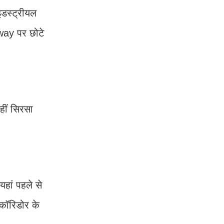
इडस्ट्रीयल
way पर छोटे
हीं सिरसा
हां पहले से
 कॉरिडोर के