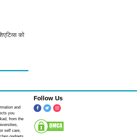
िएटिव्स को
Follow Us
ormation and
fects you
kkad, from the
iversities,
r self care,
itchen gadgets