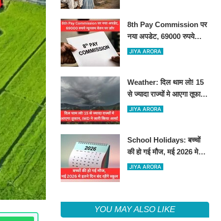
8th Pay Commission पर
नया अपडेट, 69000 रुपये
न्यूनतम वेतन पर ज़ोर
JIYA ARORA
Weather: दिल थाम लो! 15
से ज्यादा राज्यों मे आएगा तूफान,
IMD ने जारी किया अलर्ट
JIYA ARORA
School Holidays: बच्चों
की हो गई मौज, मई 2026 मे
इतने दिन बंद रहेंगे स्कूल
JIYA ARORA
YOU MAY ALSO LIKE