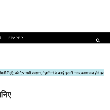
ी
EPAPER
ानिए