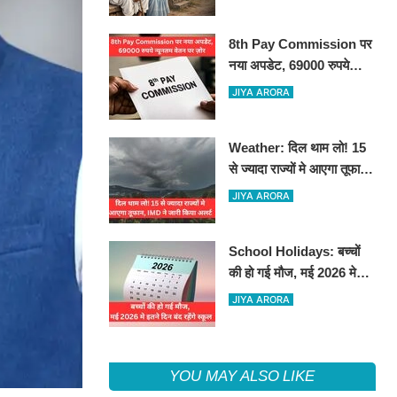
8th Pay Commission पर
नया अपडेट, 69000 रुपये
न्यूनतम वेतन पर ज़ोर
JIYA ARORA
Weather: दिल थाम लो! 15
से ज्यादा राज्यों मे आएगा तूफान,
IMD ने जारी किया अलर्ट
JIYA ARORA
School Holidays: बच्चों
की हो गई मौज, मई 2026 मे
इतने दिन बंद रहेंगे स्कूल
JIYA ARORA
YOU MAY ALSO LIKE