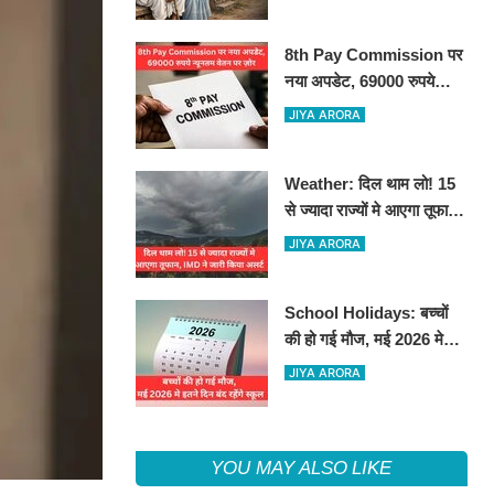
8th Pay Commission पर
नया अपडेट, 69000 रुपये
न्यूनतम वेतन पर ज़ोर
JIYA ARORA
Weather: दिल थाम लो! 15
से ज्यादा राज्यों मे आएगा तूफान,
IMD ने जारी किया अलर्ट
JIYA ARORA
School Holidays: बच्चों
की हो गई मौज, मई 2026 मे
इतने दिन बंद रहेंगे स्कूल
JIYA ARORA
YOU MAY ALSO LIKE