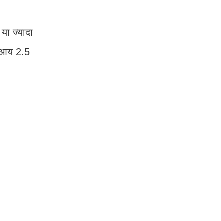
ा ज्‍यादा
ा आय 2.5