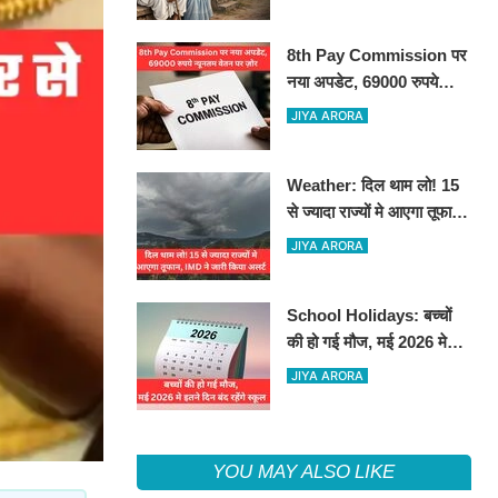
8th Pay Commission पर
नया अपडेट, 69000 रुपये
न्यूनतम वेतन पर ज़ोर
JIYA ARORA
Weather: दिल थाम लो! 15
से ज्यादा राज्यों मे आएगा तूफान,
IMD ने जारी किया अलर्ट
JIYA ARORA
School Holidays: बच्चों
की हो गई मौज, मई 2026 मे
इतने दिन बंद रहेंगे स्कूल
JIYA ARORA
YOU MAY ALSO LIKE