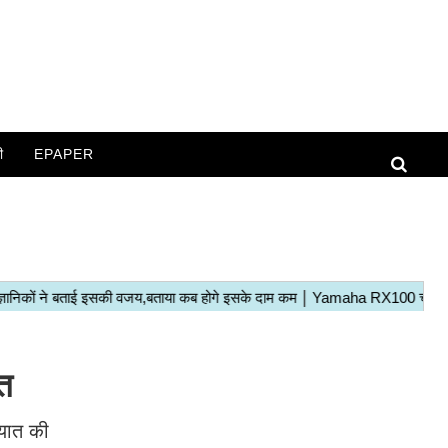
ी
EPAPER
हत
ायात की