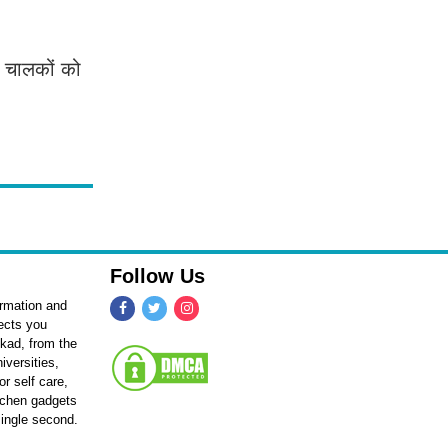
 चालकों को
Follow Us
ormation and
fects you
kkad, from the
iversities,
r self care,
itchen gadgets
single second.