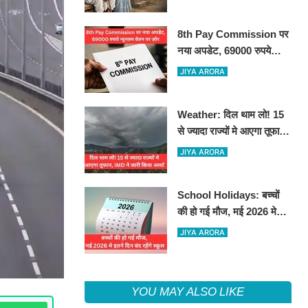
8th Pay Commission पर
नया अपडेट, 69000 रुपये
न्यूनतम वेतन पर ज़ोर
JIYA ARORA
Weather: दिल थाम लो! 15
से ज्यादा राज्यों मे आएगा तूफान,
IMD ने जारी किया अलर्ट
JIYA ARORA
School Holidays: बच्चों
की हो गई मौज, मई 2026 मे
इतने दिन बंद रहेंगे स्कूल
JIYA ARORA
YOU MAY ALSO LIKE