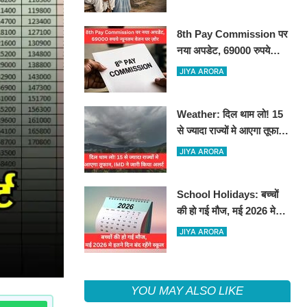
8th Pay Commission पर
नया अपडेट, 69000 रुपये
न्यूनतम वेतन पर ज़ोर
JIYA ARORA
Weather: दिल थाम लो! 15
से ज्यादा राज्यों मे आएगा तूफान,
IMD ने जारी किया अलर्ट
JIYA ARORA
School Holidays: बच्चों
की हो गई मौज, मई 2026 मे
इतने दिन बंद रहेंगे स्कूल
JIYA ARORA
YOU MAY ALSO LIKE