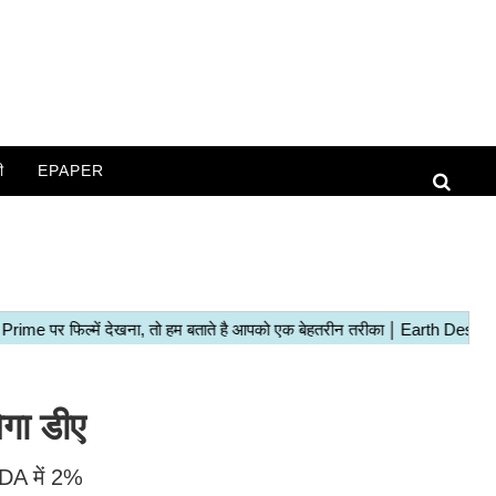
ी
EPAPER
गा डीए
 DA में 2%