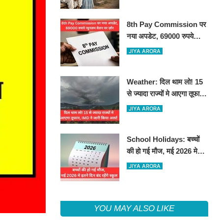
8th Pay Commission पर
नया अपडेट, 69000 रुपये
न्यूनतम वेतन पर ज़ोर
JIYA ARORA
Weather: दिल थाम लो! 15
से ज्यादा राज्यों मे आएगा तूफान,
IMD ने जारी किया अलर्ट
JIYA ARORA
School Holidays: बच्चों
की हो गई मौज, मई 2026 मे
इतने दिन बंद रहेंगे स्कूल
JIYA ARORA
YOU MAY ALSO LIKE