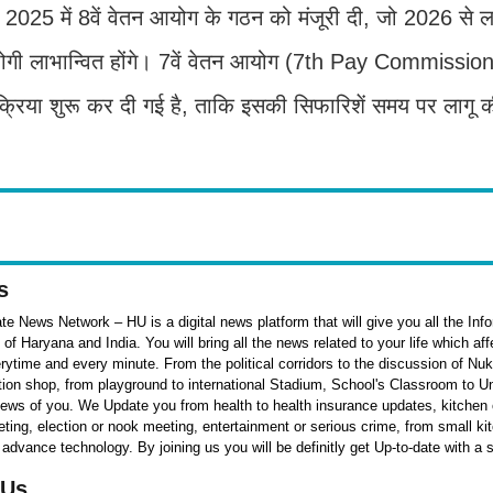
2025 में 8वें वेतन आयोग के गठन को मंजूरी दी, जो 2026 से ल
गी लाभान्वित होंगे। 7वें वेतन आयोग (7th Pay Commissio
रक्रिया शुरू कर दी गई है, ताकि इसकी सिफारिशें समय पर लागू 
s
e News Network – HU is a digital news platform that will give you all the Inf
f Haryana and India. You will bring all the news related to your life which af
rytime and every minute. From the political corridors to the discussion of Nu
ation shop, from playground to international Stadium, School's Classroom to Un
 news of you. We Update you from health to health insurance updates, kitchen o
ieting, election or nook meeting, entertainment or serious crime, from small k
 advance technology. By joining us you will be definitly get Up-to-date with a 
 Us