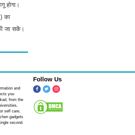
ागू होगा।
n) का
की जा सकें।
Follow Us
ormation and
fects you
kkad, from the
iversities,
r self care,
itchen gadgets
single second.