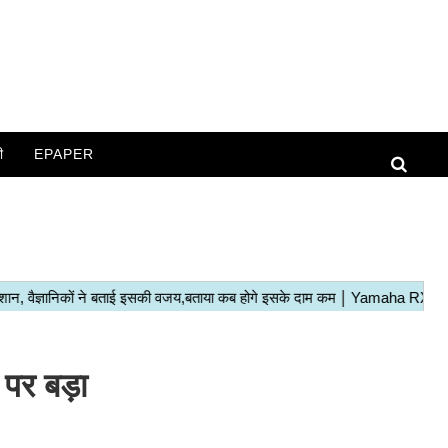
ी
EPAPER
 पर बड़ा