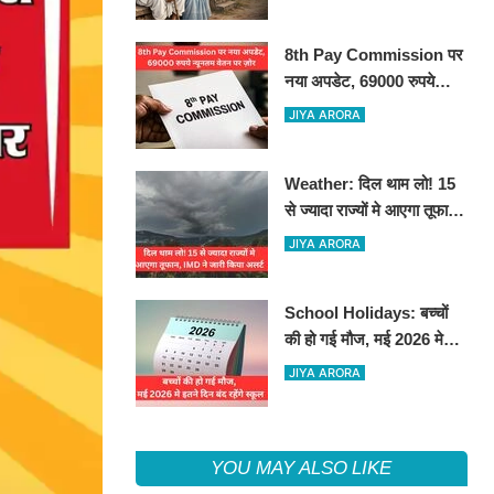
8th Pay Commission पर
नया अपडेट, 69000 रुपये
न्यूनतम वेतन पर ज़ोर
JIYA ARORA
Weather: दिल थाम लो! 15
से ज्यादा राज्यों मे आएगा तूफान,
IMD ने जारी किया अलर्ट
JIYA ARORA
School Holidays: बच्चों
की हो गई मौज, मई 2026 मे
इतने दिन बंद रहेंगे स्कूल
JIYA ARORA
YOU MAY ALSO LIKE