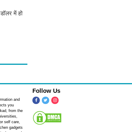
ॉलर में हो
Follow Us
ormation and
fects you
kkad, from the
iversities,
r self care,
itchen gadgets