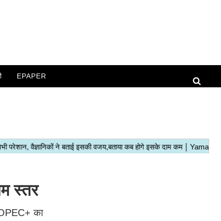
ी
EPAPER
तम स्तर
ैसे OPEC+ का