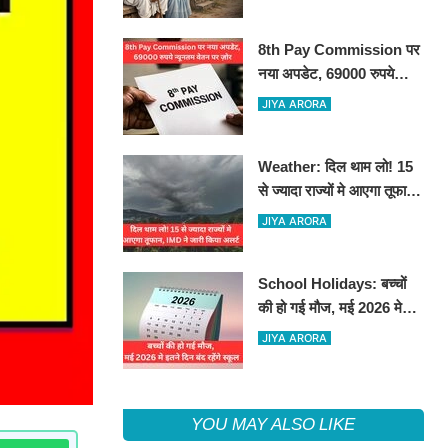
8th Pay Commission पर
नया अपडेट, 69000 रुपये
न्यूनतम वेतन पर ज़ोर
JIYA ARORA
Weather: दिल थाम लो! 15
से ज्यादा राज्यों मे आएगा तूफान,
IMD ने जारी किया अलर्ट
JIYA ARORA
School Holidays: बच्चों
की हो गई मौज, मई 2026 मे
इतने दिन बंद रहेंगे स्कूल
JIYA ARORA
YOU MAY ALSO LIKE