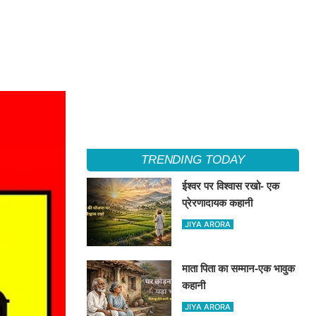
TRENDING TODAY
ईश्वर पर विश्वास रखो- एक
प्रेरणादायक कहानी
JIYA ARORA
माता पिता का सम्मान-एक भावुक
कहानी
JIYA ARORA