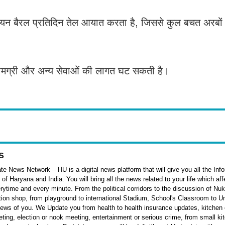
न बैरल प्रतिदिन तेल आयात करता है, जिससे कुल बचत अरबों ड
द्य सामग्री और अन्य सेवाओं की लागत घट सकती है।
s
e News Network – HU is a digital news platform that will give you all the Inf
f Haryana and India. You will bring all the news related to your life which af
rytime and every minute. From the political corridors to the discussion of Nu
ation shop, from playground to international Stadium, School's Classroom to Un
 news of you. We Update you from health to health insurance updates, kitchen o
ieting, election or nook meeting, entertainment or serious crime, from small k