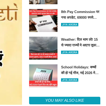
8th Pay Commission पर
नया अपडेट, 69000 रुपये
न्यूनतम वेतन पर ज़ोर
JIYA ARORA
Weather: दिल थाम लो! 15
से ज्यादा राज्यों मे आएगा तूफान,
IMD ने जारी किया अलर्ट
JIYA ARORA
School Holidays: बच्चों
की हो गई मौज, मई 2026 मे
इतने दिन बंद रहेंगे स्कूल
JIYA ARORA
YOU MAY ALSO LIKE