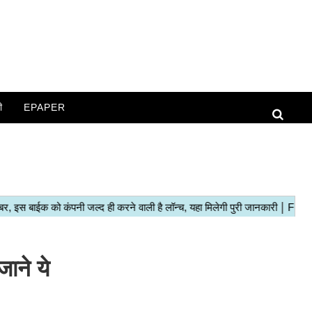
ी
EPAPER
ाने ये