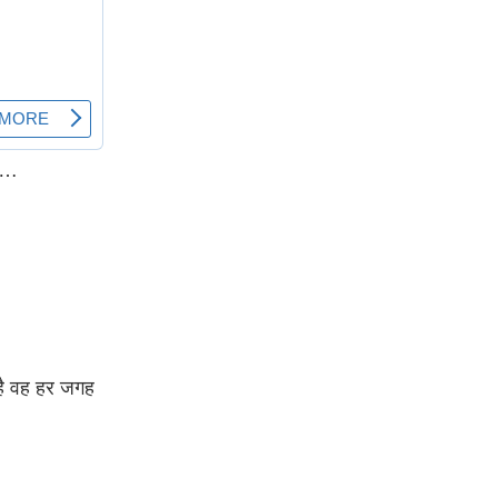
है…
ा है वह हर जगह