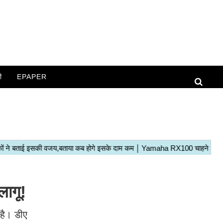
ी
EPAPER
लागू!
 है। डीए