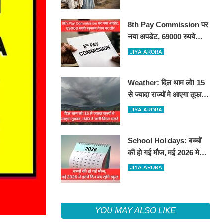
8th Pay Commission पर
नया अपडेट, 69000 रुपये
न्यूनतम वेतन पर ज़ोर
JIYA ARORA
Weather: दिल थाम लो! 15
से ज्यादा राज्यों मे आएगा तूफान,
IMD ने जारी किया अलर्ट
JIYA ARORA
School Holidays: बच्चों
की हो गई मौज, मई 2026 मे
इतने दिन बंद रहेंगे स्कूल
JIYA ARORA
YOU MAY ALSO LIKE