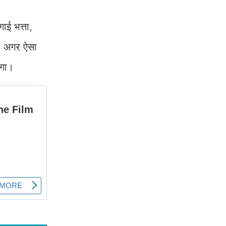
ाई भत्ता,
। अगर ऐसा
ोगा।