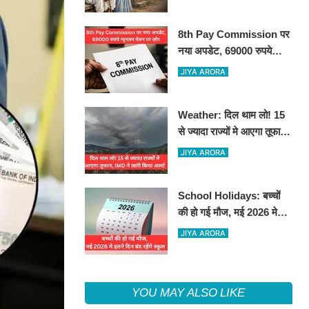
8th Pay Commission पर
नया अपडेट, 69000 रुपये
न्यूनतम वेतन पर ज़ोर
JIYA ARORA
Weather: दिल थाम लो! 15
से ज्यादा राज्यों मे आएगा तूफान,
IMD ने जारी किया अलर्ट
JIYA ARORA
School Holidays: बच्चों
की हो गई मौज, मई 2026 मे
इतने दिन बंद रहेंगे स्कूल
JIYA ARORA
YOU MAY ALSO LIKE