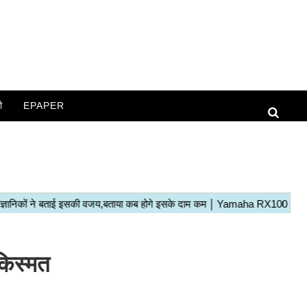
ी
EPAPER
किस्मत