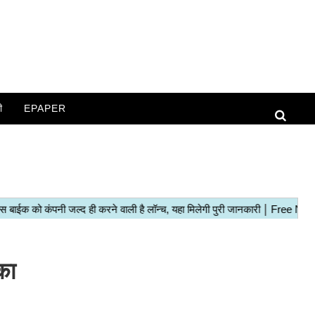
ी
EPAPER
का