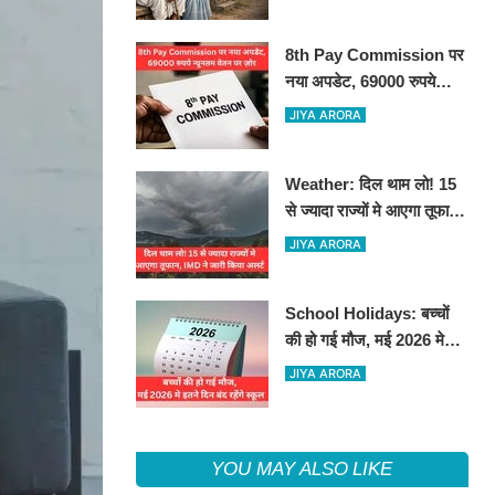
8th Pay Commission पर
नया अपडेट, 69000 रुपये
न्यूनतम वेतन पर ज़ोर
JIYA ARORA
Weather: दिल थाम लो! 15
से ज्यादा राज्यों मे आएगा तूफान,
IMD ने जारी किया अलर्ट
JIYA ARORA
School Holidays: बच्चों
की हो गई मौज, मई 2026 मे
इतने दिन बंद रहेंगे स्कूल
JIYA ARORA
YOU MAY ALSO LIKE