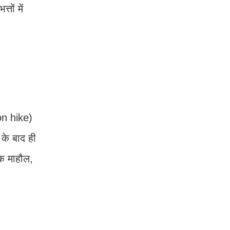
तों में
।
ion hike)
के बाद ही
िक माहौल,