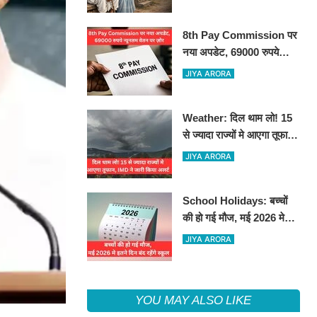
8th Pay Commission पर
नया अपडेट, 69000 रुपये
न्यूनतम वेतन पर ज़ोर
JIYA ARORA
Weather: दिल थाम लो! 15
से ज्यादा राज्यों मे आएगा तूफान,
IMD ने जारी किया अलर्ट
JIYA ARORA
School Holidays: बच्चों
की हो गई मौज, मई 2026 मे
इतने दिन बंद रहेंगे स्कूल
JIYA ARORA
YOU MAY ALSO LIKE