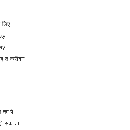
े लिए
Pay
Pay
 यह त करीबन
 नए पे
 हो सक ता