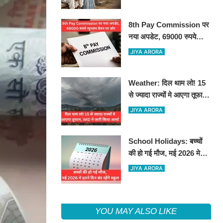
8th Pay Commission पर
नया अपडेट, 69000 रुपये
न्यूनतम वेतन पर ज़ोर
JIYA ARORA
Weather: दिल थाम लो! 15
से ज्यादा राज्यों मे आएगा तूफान,
IMD ने जारी किया अलर्ट
JIYA ARORA
School Holidays: बच्चों
की हो गई मौज, मई 2026 मे
इतने दिन बंद रहेंगे स्कूल
JIYA ARORA
YOU MAY ALSO LIKE