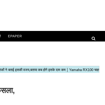
ी
EPAPER
ैसला,