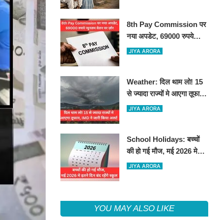
8th Pay Commission पर
नया अपडेट, 69000 रुपये
न्यूनतम वेतन पर ज़ोर
JIYA ARORA
Weather: दिल थाम लो! 15
से ज्यादा राज्यों मे आएगा तूफान,
IMD ने जारी किया अलर्ट
JIYA ARORA
School Holidays: बच्चों
की हो गई मौज, मई 2026 मे
इतने दिन बंद रहेंगे स्कूल
JIYA ARORA
YOU MAY ALSO LIKE