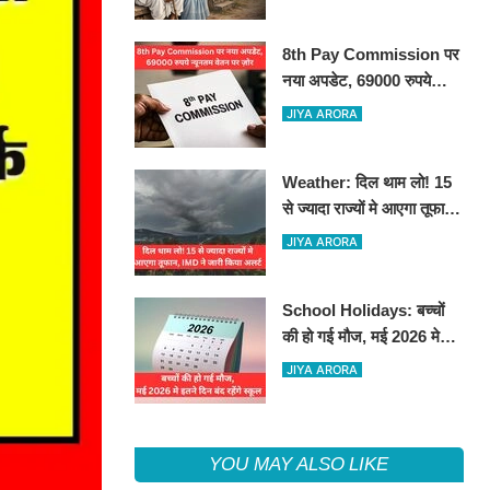
8th Pay Commission पर
नया अपडेट, 69000 रुपये
न्यूनतम वेतन पर ज़ोर
JIYA ARORA
Weather: दिल थाम लो! 15
से ज्यादा राज्यों मे आएगा तूफान,
IMD ने जारी किया अलर्ट
JIYA ARORA
School Holidays: बच्चों
की हो गई मौज, मई 2026 मे
इतने दिन बंद रहेंगे स्कूल
JIYA ARORA
YOU MAY ALSO LIKE