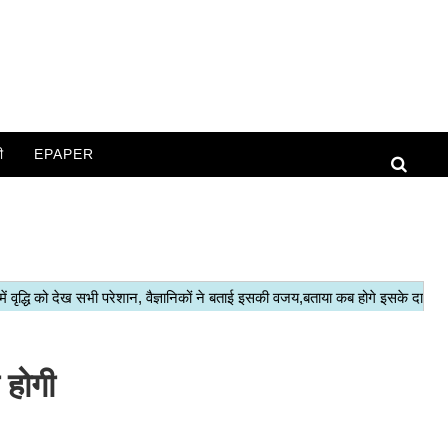
ी
EPAPER
 होगी