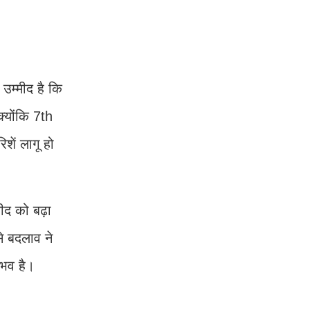
उम्मीद है कि
्योंकि 7th
ें लागू हो
द को बढ़ा
े बदलाव ने
ंभव है।