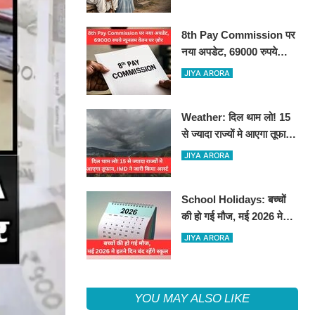
8th Pay Commission पर
नया अपडेट, 69000 रुपये
न्यूनतम वेतन पर ज़ोर
JIYA ARORA
Weather: दिल थाम लो! 15
से ज्यादा राज्यों मे आएगा तूफान,
IMD ने जारी किया अलर्ट
JIYA ARORA
School Holidays: बच्चों
की हो गई मौज, मई 2026 मे
इतने दिन बंद रहेंगे स्कूल
JIYA ARORA
YOU MAY ALSO LIKE