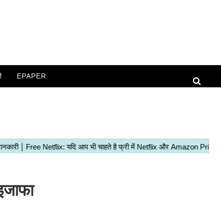
ी
EPAPER
इजाफा