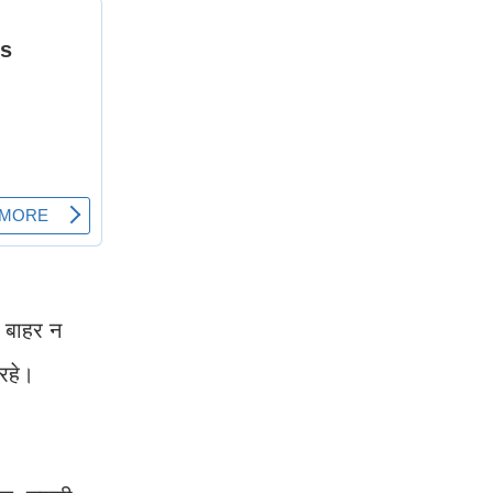
ं बाहर न
 रहे।