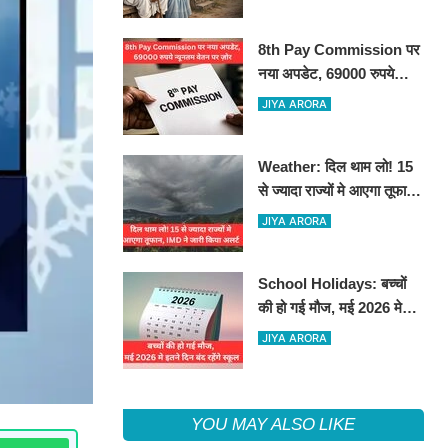
8th Pay Commission पर
नया अपडेट, 69000 रुपये
न्यूनतम वेतन पर ज़ोर
JIYA ARORA
Weather: दिल थाम लो! 15
से ज्यादा राज्यों मे आएगा तूफान,
IMD ने जारी किया अलर्ट
JIYA ARORA
School Holidays: बच्चों
की हो गई मौज, मई 2026 मे
इतने दिन बंद रहेंगे स्कूल
JIYA ARORA
YOU MAY ALSO LIKE