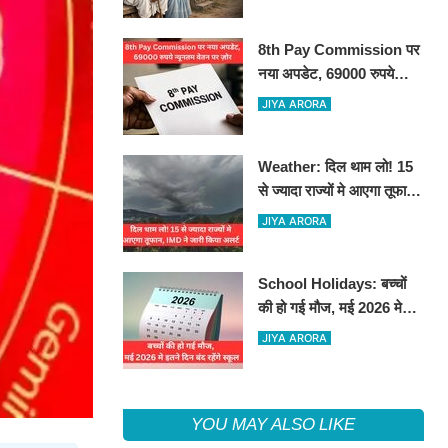
8th Pay Commission पर
नया अपडेट, 69000 रुपये
न्यूनतम वेतन पर ज़ोर
JIYA ARORA
Weather: दिल थाम लो! 15
से ज्यादा राज्यों मे आएगा तूफान,
IMD ने जारी किया अलर्ट
JIYA ARORA
School Holidays: बच्चों
की हो गई मौज, मई 2026 मे
इतने दिन बंद रहेंगे स्कूल
JIYA ARORA
YOU MAY ALSO LIKE