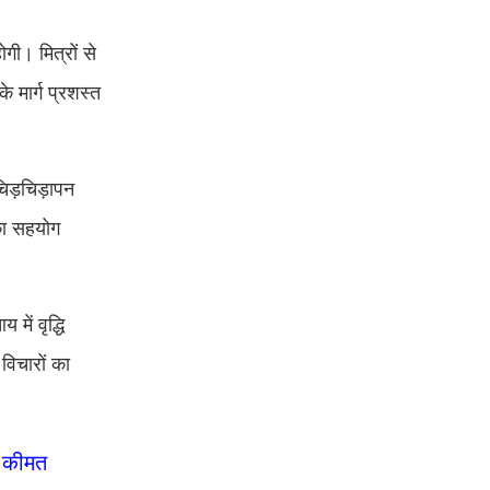
गी। म‍ित्रों से
 मार्ग प्रशस्त
 चिड़चिड़ापन
 का सहयोग
में वृद्धि
विचारों का
े कीमत