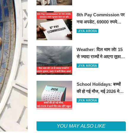
8th Pay Commission पर
नया अपडेट, 69000 रुपये
न्यूनतम वेतन पर ज़ोर
JIYA ARORA
Weather: दिल थाम लो! 15
से ज्यादा राज्यों मे आएगा तूफान,
IMD ने जारी किया अलर्ट
JIYA ARORA
School Holidays: बच्चों
की हो गई मौज, मई 2026 मे
इतने दिन बंद रहेंगे स्कूल
JIYA ARORA
YOU MAY ALSO LIKE