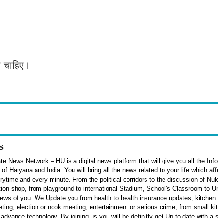
ना चाहिए।
s
e News Network – HU is a digital news platform that will give you all the Inf
f Haryana and India. You will bring all the news related to your life which af
rytime and every minute. From the political corridors to the discussion of Nu
ation shop, from playground to international Stadium, School's Classroom to Un
 news of you. We Update you from health to health insurance updates, kitchen o
ieting, election or nook meeting, entertainment or serious crime, from small k
 advance technology. By joining us you will be definitly get Up-to-date with a 