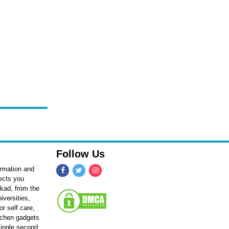
Follow Us
ormation and
fects you
kkad, from the
iversities,
r self care,
itchen gadgets
single second.