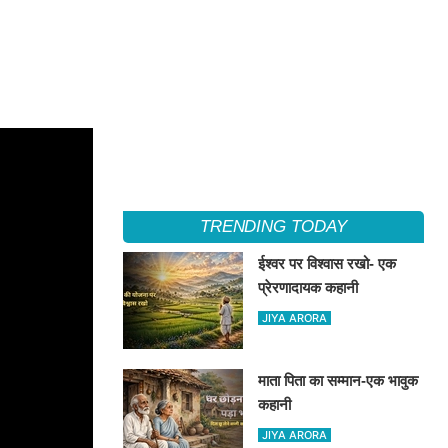
TRENDING TODAY
ईश्वर पर विश्वास रखो- एक
प्रेरणादायक कहानी
JIYA ARORA
माता पिता का सम्मान-एक भावुक
कहानी
JIYA ARORA