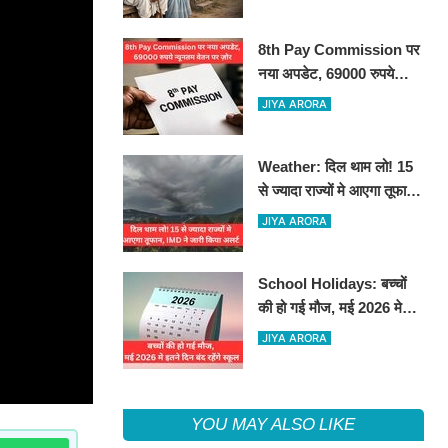
8th Pay Commission पर
नया अपडेट, 69000 रुपये
न्यूनतम वेतन पर ज़ोर
JIYA ARORA
Weather: दिल थाम लो! 15
से ज्यादा राज्यों मे आएगा तूफान,
IMD ने जारी किया अलर्ट
JIYA ARORA
School Holidays: बच्चों
की हो गई मौज, मई 2026 मे
इतने दिन बंद रहेंगे स्कूल
JIYA ARORA
YOU MAY ALSO LIKE