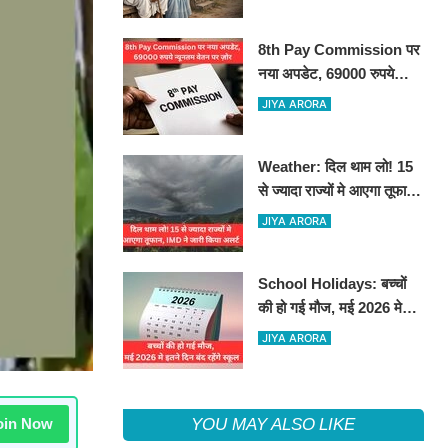
8th Pay Commission पर
नया अपडेट, 69000 रुपये
न्यूनतम वेतन पर ज़ोर
JIYA ARORA
Weather: दिल थाम लो! 15
से ज्यादा राज्यों मे आएगा तूफान,
IMD ने जारी किया अलर्ट
JIYA ARORA
School Holidays: बच्चों
की हो गई मौज, मई 2026 मे
इतने दिन बंद रहेंगे स्कूल
JIYA ARORA
in Now
YOU MAY ALSO LIKE