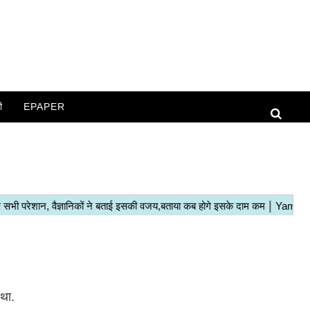
ी
EPAPER
 था.