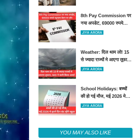
8th Pay Commission पर
नया अपडेट, 69000 रुपये
न्यूनतम वेतन पर ज़ोर
JIYA ARORA
Weather: दिल थाम लो! 15
से ज्यादा राज्यों मे आएगा तूफान,
IMD ने जारी किया अलर्ट
JIYA ARORA
School Holidays: बच्चों
की हो गई मौज, मई 2026 मे
इतने दिन बंद रहेंगे स्कूल
JIYA ARORA
YOU MAY ALSO LIKE