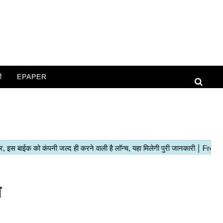
ी
EPAPER
ा