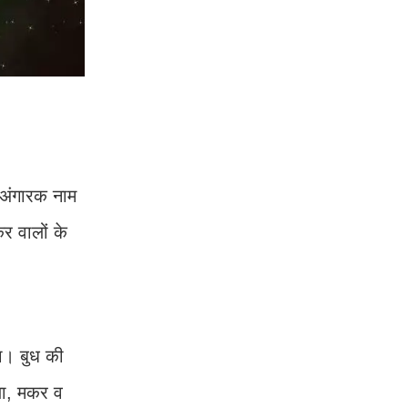
 अंगारक नाम
र वालों के
गा। बुध की
्या, मकर व