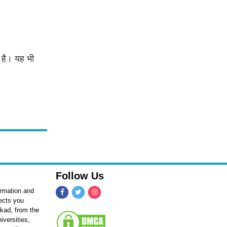
 है। यह भी
Follow Us
ormation and
fects you
kkad, from the
iversities,