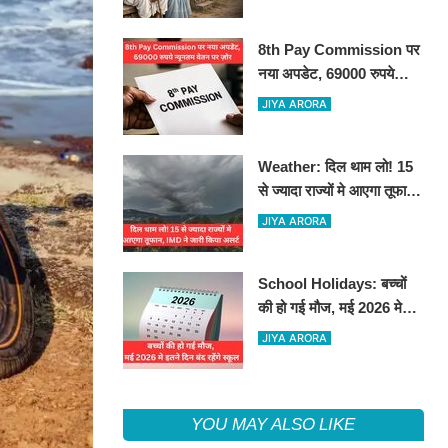
8th Pay Commission पर
नया अपडेट, 69000 रुपये
न्यूनतम वेतन पर ज़ोर
JIYA ARORA
Weather: दिल थाम लो! 15
से ज्यादा राज्यों मे आएगा तूफान,
IMD ने जारी किया अलर्ट
JIYA ARORA
School Holidays: बच्चों
की हो गई मौज, मई 2026 मे
इतने दिन बंद रहेंगे स्कूल
JIYA ARORA
YOU MAY ALSO LIKE