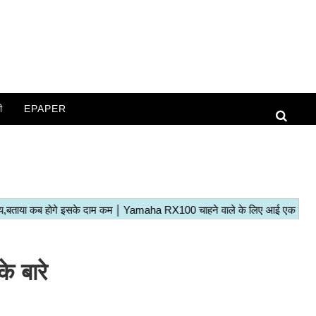
ी
EPAPER
े बारे