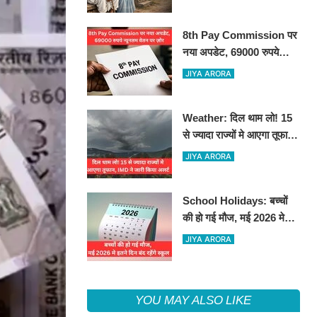
8th Pay Commission पर
नया अपडेट, 69000 रुपये
न्यूनतम वेतन पर ज़ोर
JIYA ARORA
Weather: दिल थाम लो! 15
से ज्यादा राज्यों मे आएगा तूफान,
IMD ने जारी किया अलर्ट
JIYA ARORA
School Holidays: बच्चों
की हो गई मौज, मई 2026 मे
इतने दिन बंद रहेंगे स्कूल
JIYA ARORA
YOU MAY ALSO LIKE