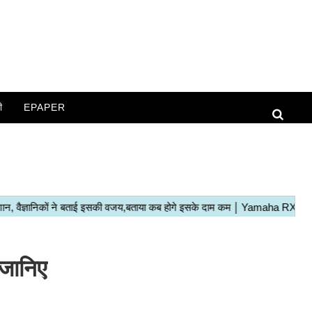
ी
EPAPER
,जानिए