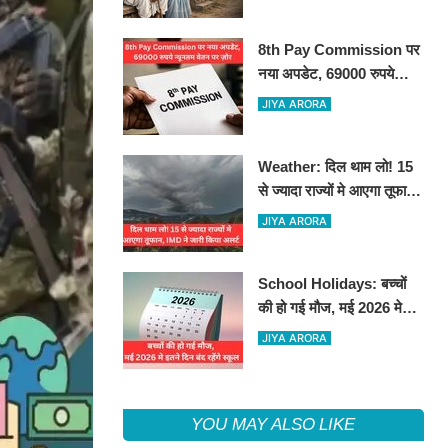
8th Pay Commission पर
नया अपडेट, 69000 रुपये
न्यूनतम वेतन पर ज़ोर
JIYA ARORA
Weather: दिल थाम लो! 15
से ज्यादा राज्यों मे आएगा तूफान,
IMD ने जारी किया अलर्ट
JIYA ARORA
School Holidays: बच्चों
की हो गई मौज, मई 2026 मे
इतने दिन बंद रहेंगे स्कूल
JIYA ARORA
YOU MAY ALSO LIKE