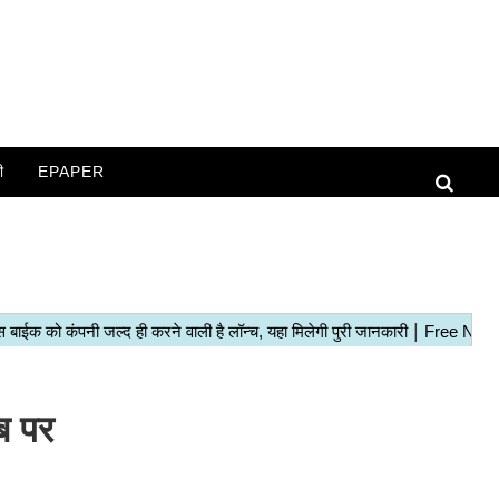
ी
EPAPER
ब पर