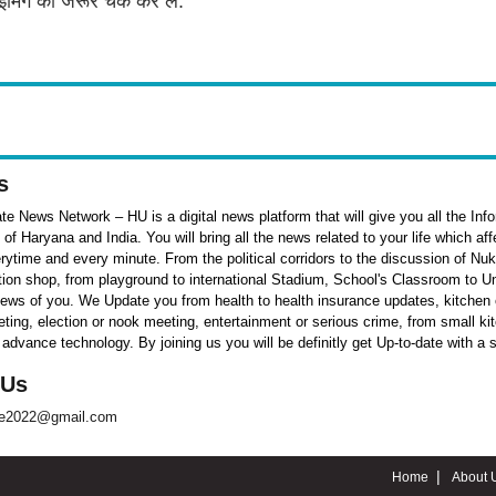
इमिंग को जरूर चेक कर लें.
s
e News Network – HU is a digital news platform that will give you all the Inf
f Haryana and India. You will bring all the news related to your life which af
rytime and every minute. From the political corridors to the discussion of Nu
ation shop, from playground to international Stadium, School's Classroom to Un
 news of you. We Update you from health to health insurance updates, kitchen o
ieting, election or nook meeting, entertainment or serious crime, from small k
 advance technology. By joining us you will be definitly get Up-to-date with a 
 Us
te2022@gmail.com
Home
About 