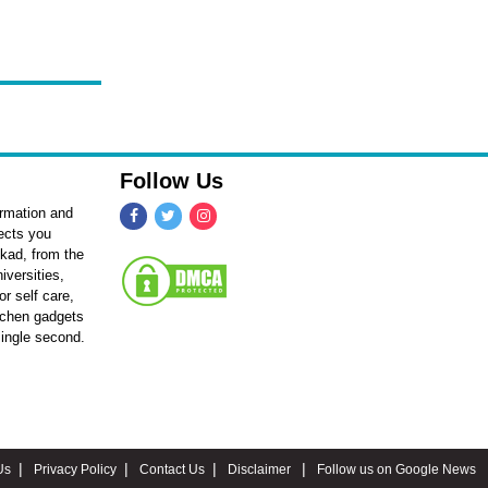
Follow Us
ormation and
fects you
kkad, from the
iversities,
r self care,
itchen gadgets
single second.
Us
Privacy Policy
Contact Us
Disclaimer
Follow us on Google News