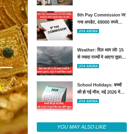
8th Pay Commission पर
नया अपडेट, 69000 रुपये
न्यूनतम वेतन पर ज़ोर
JIYA ARORA
Weather: दिल थाम लो! 15
से ज्यादा राज्यों मे आएगा तूफान,
IMD ने जारी किया अलर्ट
JIYA ARORA
School Holidays: बच्चों
की हो गई मौज, मई 2026 मे
इतने दिन बंद रहेंगे स्कूल
JIYA ARORA
YOU MAY ALSO LIKE