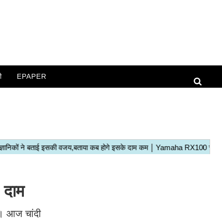
ी
EPAPER
 दाम
ै। आज चांदी