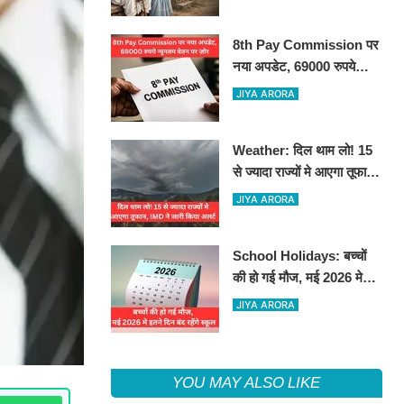
8th Pay Commission पर
नया अपडेट, 69000 रुपये
न्यूनतम वेतन पर ज़ोर
JIYA ARORA
Weather: दिल थाम लो! 15
से ज्यादा राज्यों मे आएगा तूफान,
IMD ने जारी किया अलर्ट
JIYA ARORA
School Holidays: बच्चों
की हो गई मौज, मई 2026 मे
इतने दिन बंद रहेंगे स्कूल
JIYA ARORA
YOU MAY ALSO LIKE